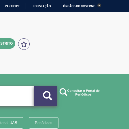
PARTICIPE
LEGISLAÇÃO
ÓRGÃOS DO GOVERNO
stério da Economia
Ministério da Infraestrutura
stério de Minas e Energia
Ministério da Ciência,
Tecnologia, Inovações e
Comunicações
STRITO
tério da Mulher, da Família
Secretaria-Geral
s Direitos Humanos
lto
terial UAB
Periódicos