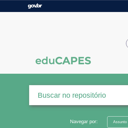
Casa Civil
Ministério da Justiça e
Segurança Pública
Ministério da Agricultura,
Ministério da Educação
Pecuária e Abastecimento
Ministério do Meio Ambiente
Ministério do Turismo
Secretaria de Governo
Gabinete de Segurança
Institucional
Navegar por:
Assunto