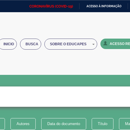
CORONAVÍRUS (COVID-19)
ACESSO À INFORMAÇÃO
Ministério da Defesa
Ministério das Relações
Mini
IR
Exteriores
PARA
O
Ministério da Cidadania
Ministério da Saúde
Mini
CONTEÚDO
ACESSO RE
INICIO
BUSCA
SOBRE O EDUCAPES
Ministério do Desenvolvimento
Controladoria-Geral da União
Minis
Regional
e do
Advocacia-Geral da União
Banco Central do Brasil
Plana
Autores
Data do documento
Título
Ma