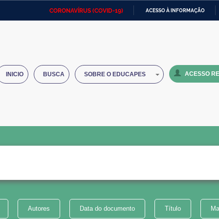
CORONAVÍRUS (COVID-19)
ACESSO À INFORMAÇÃO
Ministério da Defesa
Ministério das Relações
Mini
IR
Exteriores
PARA
O
Ministério da Cidadania
Ministério da Saúde
Mini
CONTEÚDO
ACESSO RE
INICIO
BUSCA
SOBRE O EDUCAPES
Ministério do Desenvolvimento
Controladoria-Geral da União
Minis
Regional
e do
Advocacia-Geral da União
Banco Central do Brasil
Plana
Autores
Data do documento
Título
Ma