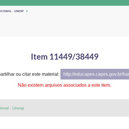
UCIONAL - UNESP
Item 11449/38449
rtilhar ou citar este material:
http://educapes.capes.gov.br/h
Não existem arquivos associados a este item.
cional - Unesp