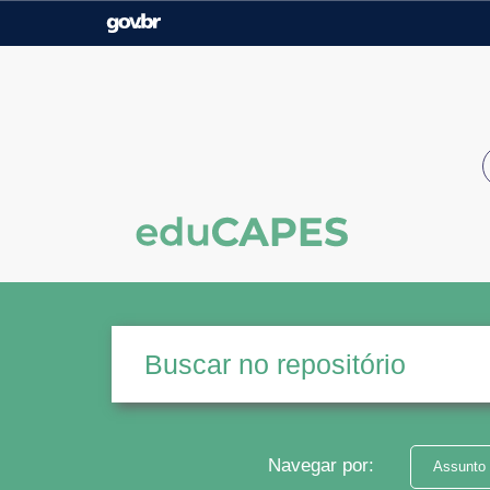
Casa Civil
Ministério da Justiça e
Segurança Pública
Ministério da Agricultura,
Ministério da Educação
Pecuária e Abastecimento
Ministério do Meio Ambiente
Ministério do Turismo
Secretaria de Governo
Gabinete de Segurança
Institucional
Navegar por:
Assunto