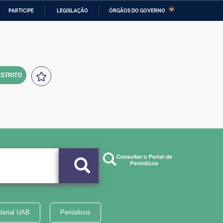
PARTICIPE
LEGISLAÇÃO
ÓRGÃOS DO GOVERNO
stério da Economia
Ministério da Infraestrutura
stério de Minas e Energia
Ministério da Ciência,
Tecnologia, Inovações e
Comunicações
STRITO
tério da Mulher, da Família
Secretaria-Geral
s Direitos Humanos
lto
terial UAB
Periódicos