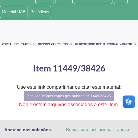
Ministério de Minas e Energia
Material UAB
Periódicos
Ministério da Ciência, Tecnologia, Inovações e Comunicações
Ministério do Meio Ambiente
PORTAL EDUCAPES
NOSSOS PARCEIROS
REPOSITÓRIO INSTITUCIONAL - UNESP
Ministério do Turismo
Ministério do Desenvolvimento Regional
Item 11449/38426
Controladoria-Geral da União
Use este link compartilhar ou citar este material:
Ministério da Mulher, da Família e dos Direitos Humanos
http://educapes.capes.gov.br/handle/11449/38426
Secretaria-Geral
Não existem arquivos associados a este item.
Secretaria de Governo
Repositório Institucional - Unesp
Aparece nas coleções:
Gabinete de Segurança Institucional