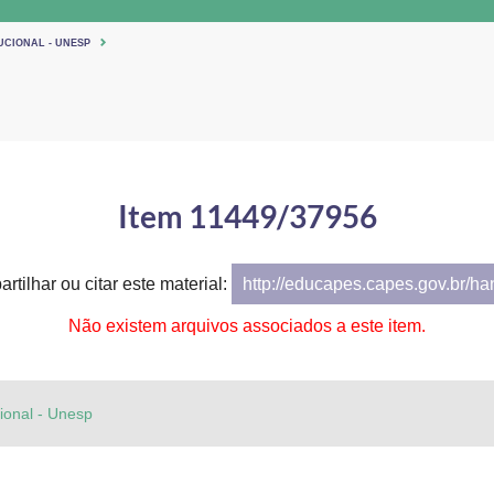
UCIONAL - UNESP
Item 11449/37956
rtilhar ou citar este material:
http://educapes.capes.gov.br/h
Não existem arquivos associados a este item.
cional - Unesp