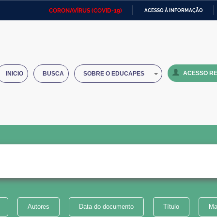
CORONAVÍRUS (COVID-19)
ACESSO À INFORMAÇÃO
Ministério da Defesa
Ministério das Relações
Mini
IR
Exteriores
PARA
O
Ministério da Cidadania
Ministério da Saúde
Mini
CONTEÚDO
ACESSO RE
INICIO
BUSCA
SOBRE O EDUCAPES
Ministério do Desenvolvimento
Controladoria-Geral da União
Minis
Regional
e do
Advocacia-Geral da União
Banco Central do Brasil
Plana
Autores
Data do documento
Título
Ma