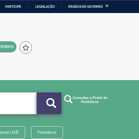
PARTICIPE
LEGISLAÇÃO
ÓRGÃOS DO GOVERNO
stério da Economia
Ministério da Infraestrutura
stério de Minas e Energia
Ministério da Ciência,
Tecnologia, Inovações e
Comunicações
STRITO
tério da Mulher, da Família
Secretaria-Geral
s Direitos Humanos
lto
terial UAB
Periódicos