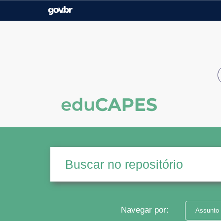
Casa Civil
Ministério da Justiça e
Segurança Pública
Ministério da Agricultura,
Ministério da Educação
Pecuária e Abastecimento
Ministério do Meio Ambiente
Ministério do Turismo
Secretaria de Governo
Gabinete de Segurança
Institucional
Navegar por:
Assunto