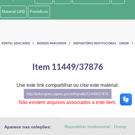
Ministério de Minas e Energia
Material UAB
Periódicos
Ministério da Ciência, Tecnologia, Inovações e Comunicações
Ministério do Meio Ambiente
PORTAL EDUCAPES
NOSSOS PARCEIROS
REPOSITÓRIO INSTITUCIONAL - UNESP
Ministério do Turismo
Ministério do Desenvolvimento Regional
Item 11449/37876
Controladoria-Geral da União
Use este link compartilhar ou citar este material:
Ministério da Mulher, da Família e dos Direitos Humanos
http://educapes.capes.gov.br/handle/11449/37876
Secretaria-Geral
Não existem arquivos associados a este item.
Secretaria de Governo
Repositório Institucional - Unesp
Aparece nas coleções:
Gabinete de Segurança Institucional