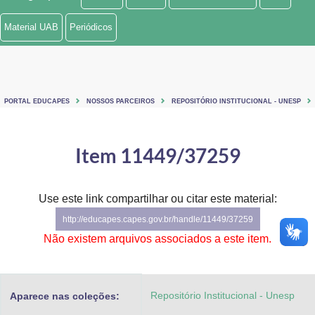
Ministério de Minas e Energia
Material UAB
Periódicos
Ministério da Ciência, Tecnologia, Inovações e Comunicações
Ministério do Meio Ambiente
PORTAL EDUCAPES
NOSSOS PARCEIROS
REPOSITÓRIO INSTITUCIONAL - UNESP
Ministério do Turismo
Ministério do Desenvolvimento Regional
Item 11449/37259
Controladoria-Geral da União
Use este link compartilhar ou citar este material:
Ministério da Mulher, da Família e dos Direitos Humanos
http://educapes.capes.gov.br/handle/11449/37259
Secretaria-Geral
Não existem arquivos associados a este item.
Secretaria de Governo
Repositório Institucional - Unesp
Aparece nas coleções:
Gabinete de Segurança Institucional