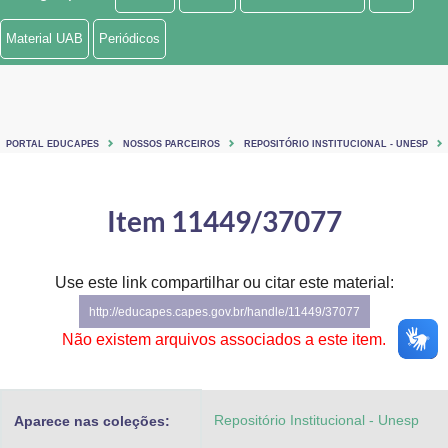
Ministério de Minas e Energia
Material UAB
Periódicos
Ministério da Ciência, Tecnologia, Inovações e Comunicações
Ministério do Meio Ambiente
PORTAL EDUCAPES
NOSSOS PARCEIROS
REPOSITÓRIO INSTITUCIONAL - UNESP
Ministério do Turismo
Ministério do Desenvolvimento Regional
Item 11449/37077
Controladoria-Geral da União
Use este link compartilhar ou citar este material:
Ministério da Mulher, da Família e dos Direitos Humanos
http://educapes.capes.gov.br/handle/11449/37077
Secretaria-Geral
Não existem arquivos associados a este item.
Secretaria de Governo
Repositório Institucional - Unesp
Aparece nas coleções:
Gabinete de Segurança Institucional