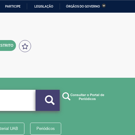
PARTICIPE
LEGISLAÇÃO
ÓRGÃOS DO GOVERNO
stério da Economia
Ministério da Infraestrutura
stério de Minas e Energia
Ministério da Ciência,
Tecnologia, Inovações e
Comunicações
STRITO
tério da Mulher, da Família
Secretaria-Geral
s Direitos Humanos
lto
terial UAB
Periódicos