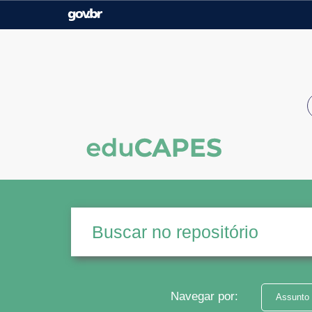
Casa Civil
Ministério da Justiça e
Segurança Pública
Ministério da Agricultura,
Ministério da Educação
Pecuária e Abastecimento
Ministério do Meio Ambiente
Ministério do Turismo
Secretaria de Governo
Gabinete de Segurança
Institucional
Navegar por:
Assunto