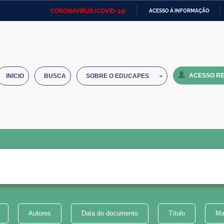
CORONAVÍRUS (COVID-19)
ACESSO À INFORMAÇÃO
Ministério da Defesa
Ministério das Relações
Mini
IR
Exteriores
PARA
O
Ministério da Cidadania
Ministério da Saúde
Mini
CONTEÚDO
ACESSO RE
INICIO
BUSCA
SOBRE O EDUCAPES
Ministério do Desenvolvimento
Controladoria-Geral da União
Minis
Regional
e do
Advocacia-Geral da União
Banco Central do Brasil
Plana
Autores
Data do documento
Título
Ma