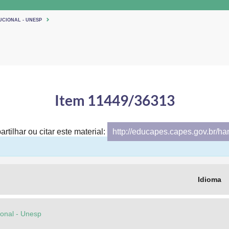
UCIONAL - UNESP
Item 11449/36313
rtilhar ou citar este material:
http://educapes.capes.gov.br/h
Idioma
cional - Unesp