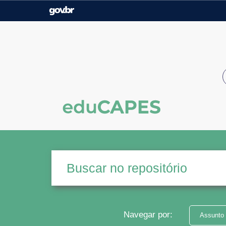
Casa Civil
Ministério da Justiça e
Segurança Pública
Ministério da Agricultura,
Ministério da Educação
Pecuária e Abastecimento
Ministério do Meio Ambiente
Ministério do Turismo
Secretaria de Governo
Gabinete de Segurança
Institucional
Navegar por:
Assunto