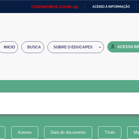
CORONAVÍRUS (COVID-19)
ACESSO À INFORMAÇÃO
Ministério da Defesa
Ministério das Relações
Mini
IR
Exteriores
PARA
O
Ministério da Cidadania
Ministério da Saúde
Mini
CONTEÚDO
ACESSO RE
INICIO
BUSCA
SOBRE O EDUCAPES
Ministério do Desenvolvimento
Controladoria-Geral da União
Minis
Regional
e do
Advocacia-Geral da União
Banco Central do Brasil
Plana
Autores
Data do documento
Título
Ma