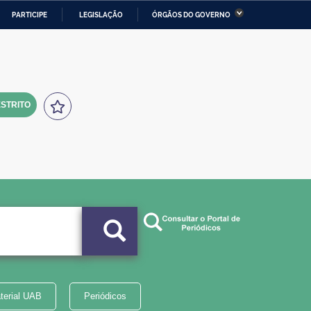
PARTICIPE
LEGISLAÇÃO
ÓRGÃOS DO GOVERNO
stério da Economia
Ministério da Infraestrutura
stério de Minas e Energia
Ministério da Ciência,
Tecnologia, Inovações e
Comunicações
STRITO
tério da Mulher, da Família
Secretaria-Geral
s Direitos Humanos
lto
terial UAB
Periódicos