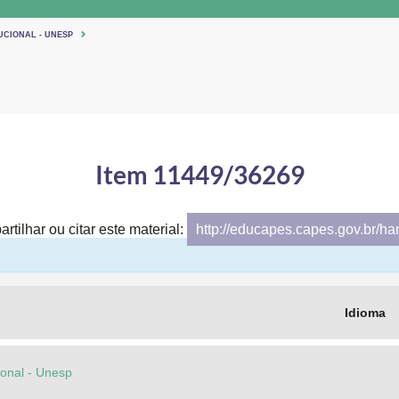
UCIONAL - UNESP
Item 11449/36269
rtilhar ou citar este material:
http://educapes.capes.gov.br/h
Idioma
cional - Unesp