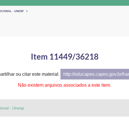
UCIONAL - UNESP
Item 11449/36218
rtilhar ou citar este material:
http://educapes.capes.gov.br/h
Não existem arquivos associados a este item.
cional - Unesp