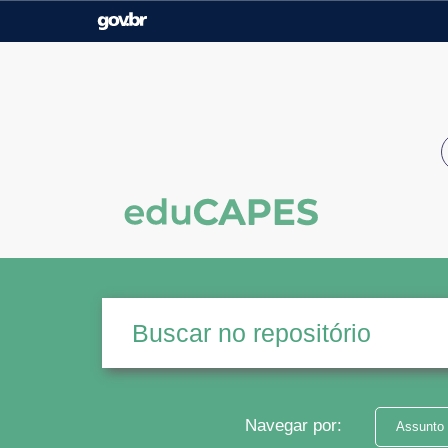
Casa Civil
Ministério da Justiça e
Segurança Pública
Ministério da Agricultura,
Ministério da Educação
Pecuária e Abastecimento
Ministério do Meio Ambiente
Ministério do Turismo
Secretaria de Governo
Gabinete de Segurança
Institucional
Navegar por:
Assunto