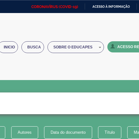
CORONAVÍRUS (COVID-19)
ACESSO À INFORMAÇÃO
Ministério da Defesa
Ministério das Relações
Mini
IR
Exteriores
PARA
O
Ministério da Cidadania
Ministério da Saúde
Mini
CONTEÚDO
ACESSO RE
INICIO
BUSCA
SOBRE O EDUCAPES
Ministério do Desenvolvimento
Controladoria-Geral da União
Minis
Regional
e do
Advocacia-Geral da União
Banco Central do Brasil
Plana
Autores
Data do documento
Título
Ma