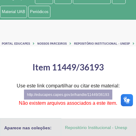
Ministério de Minas e Energia
Material UAB
Periódicos
Ministério da Ciência, Tecnologia, Inovações e Comunicações
Ministério do Meio Ambiente
PORTAL EDUCAPES
NOSSOS PARCEIROS
REPOSITÓRIO INSTITUCIONAL - UNESP
Ministério do Turismo
Ministério do Desenvolvimento Regional
Item 11449/36193
Controladoria-Geral da União
Use este link compartilhar ou citar este material:
Ministério da Mulher, da Família e dos Direitos Humanos
http://educapes.capes.gov.br/handle/11449/36193
Secretaria-Geral
Não existem arquivos associados a este item.
Secretaria de Governo
Repositório Institucional - Unesp
Aparece nas coleções:
Gabinete de Segurança Institucional