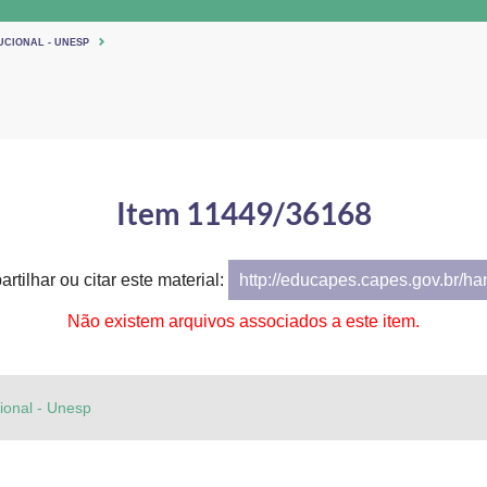
UCIONAL - UNESP
Item 11449/36168
rtilhar ou citar este material:
http://educapes.capes.gov.br/h
Não existem arquivos associados a este item.
cional - Unesp