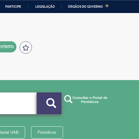
PARTICIPE
LEGISLAÇÃO
ÓRGÃOS DO GOVERNO
stério da Economia
Ministério da Infraestrutura
stério de Minas e Energia
Ministério da Ciência,
Tecnologia, Inovações e
Comunicações
STRITO
tério da Mulher, da Família
Secretaria-Geral
s Direitos Humanos
lto
terial UAB
Periódicos