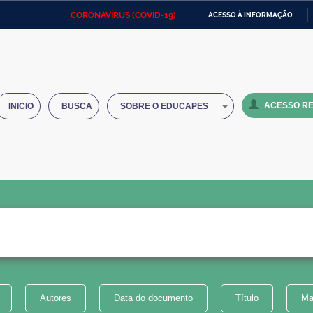
CORONAVÍRUS (COVID-19)
ACESSO À INFORMAÇÃO
Ministério da Defesa
Ministério das Relações
Mini
IR
Exteriores
PARA
O
Ministério da Cidadania
Ministério da Saúde
Mini
CONTEÚDO
ACESSO RE
INICIO
BUSCA
SOBRE O EDUCAPES
Ministério do Desenvolvimento
Controladoria-Geral da União
Minis
Regional
e do
Advocacia-Geral da União
Banco Central do Brasil
Plana
Autores
Data do documento
Título
Ma