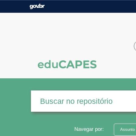
Casa Civil
Ministério da Justiça e
Segurança Pública
Ministério da Agricultura,
Ministério da Educação
Pecuária e Abastecimento
Ministério do Meio Ambiente
Ministério do Turismo
Secretaria de Governo
Gabinete de Segurança
Institucional
Navegar por:
Assunto