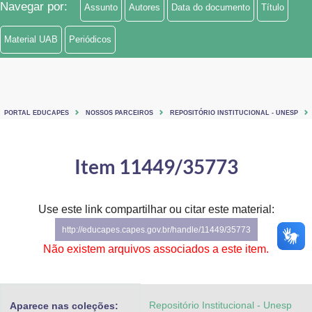
Navegar por:
Assunto
Autores
Data do documento
Título
Ministério de Minas e Energia
Material UAB
Periódicos
Ministério da Ciência, Tecnologia, Inovações e Comunicações
Ministério do Meio Ambiente
Ministério do Turismo
PORTAL EDUCAPES
NOSSOS PARCEIROS
REPOSITÓRIO INSTITUCIONAL - UNESP
Ministério do Desenvolvimento Regional
Item 11449/35773
Controladoria-Geral da União
Ministério da Mulher, da Família e dos Direitos Humanos
Use este link compartilhar ou citar este material:
http://educapes.capes.gov.br/handle/11449/35773
Secretaria-Geral
Não existem arquivos associados a este item.
Secretaria de Governo
Gabinete de Segurança Institucional
Repositório Institucional - Unesp
Aparece nas coleções: