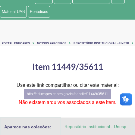
Ministério de Minas e Energia
Material UAB
Periódicos
Ministério da Ciência, Tecnologia, Inovações e Comunicações
Ministério do Meio Ambiente
PORTAL EDUCAPES
NOSSOS PARCEIROS
REPOSITÓRIO INSTITUCIONAL - UNESP
Ministério do Turismo
Ministério do Desenvolvimento Regional
Item 11449/35611
Controladoria-Geral da União
Use este link compartilhar ou citar este material:
Ministério da Mulher, da Família e dos Direitos Humanos
http://educapes.capes.gov.br/handle/11449/35611
Secretaria-Geral
Não existem arquivos associados a este item.
Secretaria de Governo
Repositório Institucional - Unesp
Aparece nas coleções:
Gabinete de Segurança Institucional