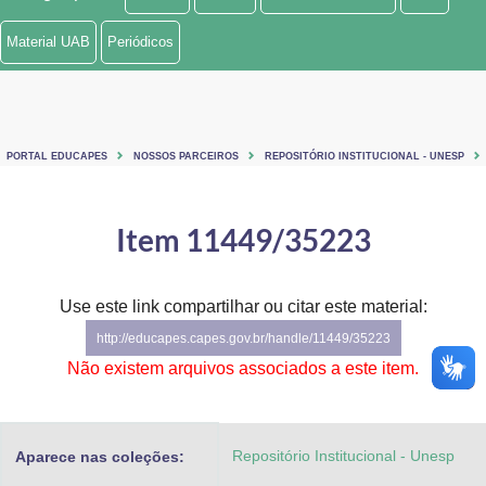
Ministério de Minas e Energia
Material UAB
Periódicos
Ministério da Ciência, Tecnologia, Inovações e Comunicações
Ministério do Meio Ambiente
PORTAL EDUCAPES
NOSSOS PARCEIROS
REPOSITÓRIO INSTITUCIONAL - UNESP
Ministério do Turismo
Ministério do Desenvolvimento Regional
Item 11449/35223
Controladoria-Geral da União
Use este link compartilhar ou citar este material:
Ministério da Mulher, da Família e dos Direitos Humanos
http://educapes.capes.gov.br/handle/11449/35223
Secretaria-Geral
Não existem arquivos associados a este item.
Secretaria de Governo
Repositório Institucional - Unesp
Aparece nas coleções:
Gabinete de Segurança Institucional