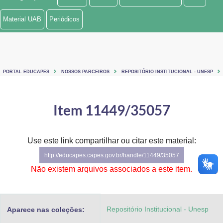
Ministério de Minas e Energia
Material UAB
Periódicos
Ministério da Ciência, Tecnologia, Inovações e Comunicações
Ministério do Meio Ambiente
PORTAL EDUCAPES
NOSSOS PARCEIROS
REPOSITÓRIO INSTITUCIONAL - UNESP
Ministério do Turismo
Ministério do Desenvolvimento Regional
Item 11449/35057
Controladoria-Geral da União
Use este link compartilhar ou citar este material:
Ministério da Mulher, da Família e dos Direitos Humanos
http://educapes.capes.gov.br/handle/11449/35057
Secretaria-Geral
Não existem arquivos associados a este item.
Secretaria de Governo
Repositório Institucional - Unesp
Aparece nas coleções:
Gabinete de Segurança Institucional