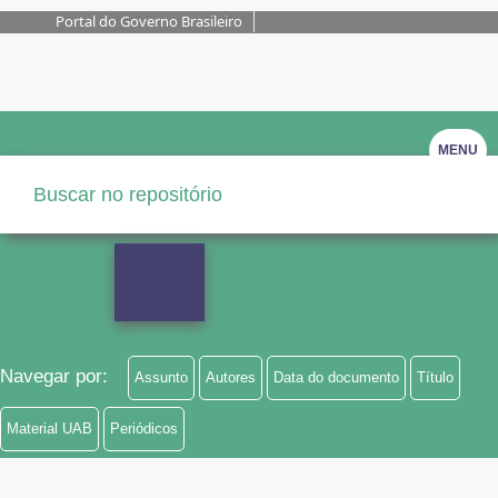
Portal do Governo Brasileiro
MENU
Navegar por:
Assunto
Autores
Data do documento
Título
Material UAB
Periódicos