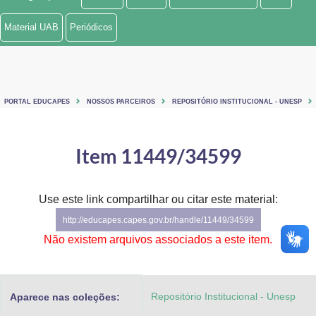
Ministério de Minas e Energia
Material UAB
Periódicos
Ministério da Ciência, Tecnologia, Inovações e Comunicações
Ministério do Meio Ambiente
PORTAL EDUCAPES
NOSSOS PARCEIROS
REPOSITÓRIO INSTITUCIONAL - UNESP
Ministério do Turismo
Ministério do Desenvolvimento Regional
Item 11449/34599
Controladoria-Geral da União
Use este link compartilhar ou citar este material:
Ministério da Mulher, da Família e dos Direitos Humanos
http://educapes.capes.gov.br/handle/11449/34599
Secretaria-Geral
Não existem arquivos associados a este item.
Secretaria de Governo
Repositório Institucional - Unesp
Aparece nas coleções:
Gabinete de Segurança Institucional