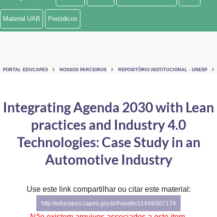
Ministério de Minas e Energia
Material UAB
Periódicos
Ministério da Ciência, Tecnologia, Inovações e Comunicações
Ministério do Meio Ambiente
PORTAL EDUCAPES
NOSSOS PARCEIROS
REPOSITÓRIO INSTITUCIONAL - UNESP
Ministério do Turismo
Ministério do Desenvolvimento Regional
Integrating Agenda 2030 with Lean
practices and Industry 4.0
Controladoria-Geral da União
Technologies: Case Study in an
Ministério da Mulher, da Família e dos Direitos Humanos
Automotive Industry
Secretaria-Geral
Secretaria de Governo
Use este link compartilhar ou citar este material:
http://educapes.capes.gov.br/handle/11449/307174
Gabinete de Segurança Institucional
Não existem arquivos associados a este item.