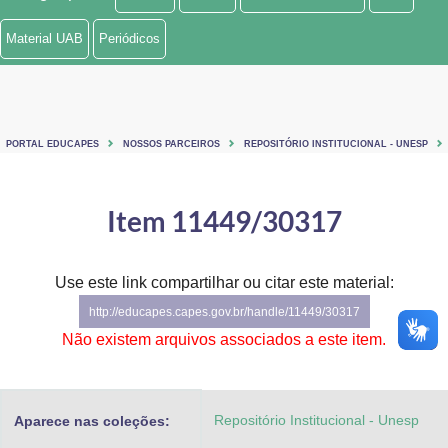
Ministério de Minas e Energia
Material UAB
Periódicos
Ministério da Ciência, Tecnologia, Inovações e Comunicações
Ministério do Meio Ambiente
PORTAL EDUCAPES
NOSSOS PARCEIROS
REPOSITÓRIO INSTITUCIONAL - UNESP
Ministério do Turismo
Ministério do Desenvolvimento Regional
Item 11449/30317
Controladoria-Geral da União
Use este link compartilhar ou citar este material:
Ministério da Mulher, da Família e dos Direitos Humanos
http://educapes.capes.gov.br/handle/11449/30317
Secretaria-Geral
Não existem arquivos associados a este item.
Secretaria de Governo
Repositório Institucional - Unesp
Aparece nas coleções:
Gabinete de Segurança Institucional