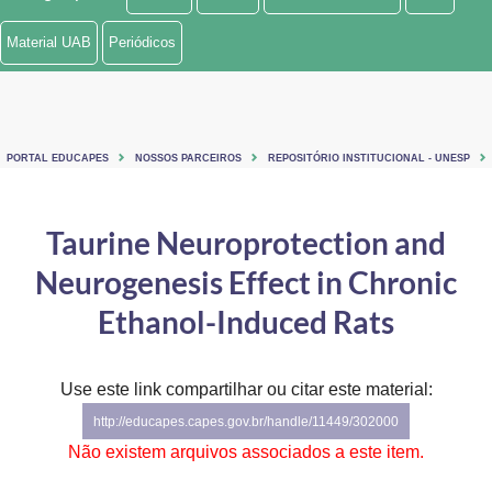
Ministério de Minas e Energia
Material UAB
Periódicos
Ministério da Ciência, Tecnologia, Inovações e Comunicações
Ministério do Meio Ambiente
PORTAL EDUCAPES
NOSSOS PARCEIROS
REPOSITÓRIO INSTITUCIONAL - UNESP
Ministério do Turismo
Ministério do Desenvolvimento Regional
Taurine Neuroprotection and
Neurogenesis Effect in Chronic
Controladoria-Geral da União
Ethanol-Induced Rats
Ministério da Mulher, da Família e dos Direitos Humanos
Secretaria-Geral
Use este link compartilhar ou citar este material:
Secretaria de Governo
http://educapes.capes.gov.br/handle/11449/302000
Não existem arquivos associados a este item.
Gabinete de Segurança Institucional