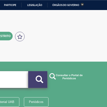
PARTICIPE
LEGISLAÇÃO
ÓRGÃOS DO GOVERNO
stério da Economia
Ministério da Infraestrutura
stério de Minas e Energia
Ministério da Ciência,
Tecnologia, Inovações e
Comunicações
STRITO
tério da Mulher, da Família
Secretaria-Geral
s Direitos Humanos
lto
terial UAB
Periódicos