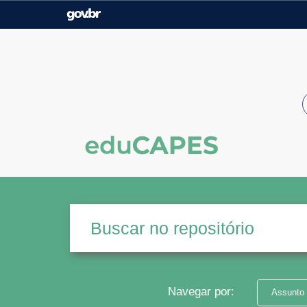
Casa Civil
Ministério da Justiça e
Segurança Pública
Ministério da Agricultura,
Ministério da Educação
Pecuária e Abastecimento
Ministério do Meio Ambiente
Ministério do Turismo
Secretaria de Governo
Gabinete de Segurança
Institucional
Navegar por:
Assunto