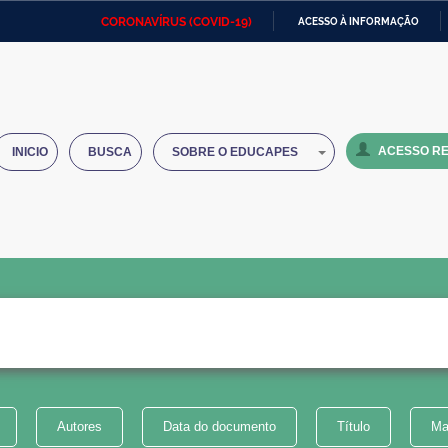
CORONAVÍRUS (COVID-19)
ACESSO À INFORMAÇÃO
Ministério da Defesa
Ministério das Relações
Mini
IR
Exteriores
PARA
O
Ministério da Cidadania
Ministério da Saúde
Mini
CONTEÚDO
ACESSO RE
INICIO
BUSCA
SOBRE O EDUCAPES
Ministério do Desenvolvimento
Controladoria-Geral da União
Minis
Regional
e do
Advocacia-Geral da União
Banco Central do Brasil
Plana
Autores
Data do documento
Título
Ma