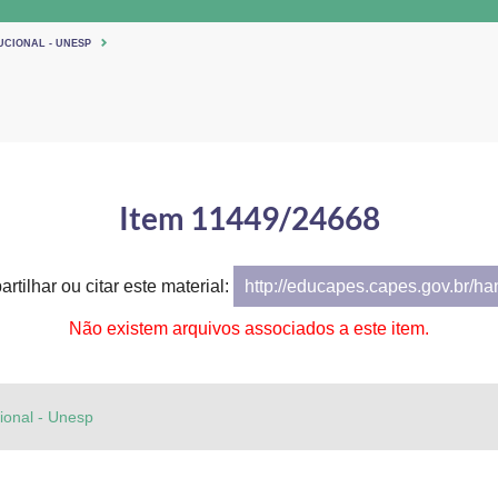
UCIONAL - UNESP
Item 11449/24668
rtilhar ou citar este material:
http://educapes.capes.gov.br/h
Não existem arquivos associados a este item.
cional - Unesp