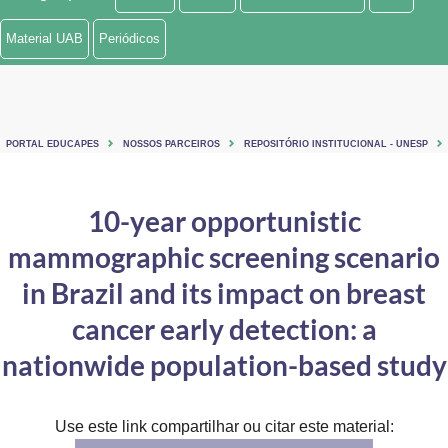
Ministério de Minas e Energia
Material UAB
Periódicos
Ministério da Ciência, Tecnologia, Inovações e Comunicações
Ministério do Meio Ambiente
PORTAL EDUCAPES
NOSSOS PARCEIROS
REPOSITÓRIO INSTITUCIONAL - UNESP
Ministério do Turismo
Ministério do Desenvolvimento Regional
10-year opportunistic
mammographic screening scenario
Controladoria-Geral da União
in Brazil and its impact on breast
Ministério da Mulher, da Família e dos Direitos Humanos
cancer early detection: a
Secretaria-Geral
nationwide population-based study
Secretaria de Governo
Gabinete de Segurança Institucional
Use este link compartilhar ou citar este material: