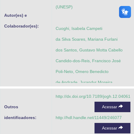
(UNESP)
Autor(es) e
Colaborador(es):
Cuoghi, Isabela Campeti
da Silva Soares, Mariana Furlani
dos Santos, Gustavo Motta Cabello
Candido-dos-Reis, Francisco José
Poli-Neto, Omero Benedicto
de Andrade, Jurandyr Moreira
Bosquesi, Priscila Longhin
http://dx.doi.org/10.7189/jogh.12.04061
Orlandini, Leonardo Fleury
Outros
Acessar
Tiezzi, Daniel Guimarães
identificadores:
http://hdl.handle.net/11449/246077
Acessar