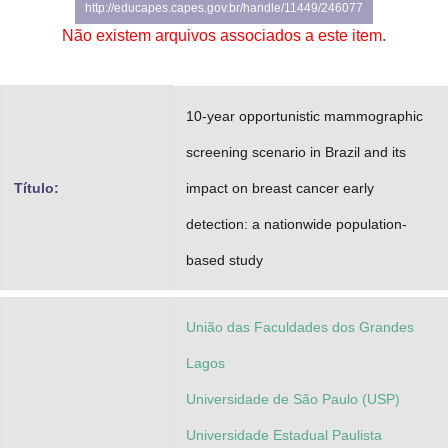
http://educapes.capes.gov.br/handle/11449/246077
Advocacia-Geral da União
Não existem arquivos associados a este item.
Banco Central do Brasil
Planalto
10-year opportunistic mammographic
screening scenario in Brazil and its
Título:
impact on breast cancer early
detection: a nationwide population-
based study
União das Faculdades dos Grandes
Lagos
Universidade de São Paulo (USP)
Universidade Estadual Paulista