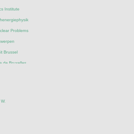
s Institute
ochenergiephysik
Nuclear Problems
ntwerpen
eit Brussel
re de Bruxelles
ty
holique de Louvain
iro de Pesquisas Fisicas
. W.
do Estado do Rio de Janeiro (UERJ)
Estadual Paulista (UNESP)
Federal do ABC (UFABC)