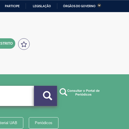
PARTICIPE
LEGISLAÇÃO
ÓRGÃOS DO GOVERNO
stério da Economia
Ministério da Infraestrutura
stério de Minas e Energia
Ministério da Ciência,
Tecnologia, Inovações e
Comunicações
STRITO
tério da Mulher, da Família
Secretaria-Geral
s Direitos Humanos
lto
terial UAB
Periódicos