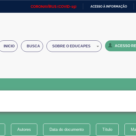
CORONAVÍRUS (COVID-19)
ACESSO À INFORMAÇÃO
Ministério da Defesa
Ministério das Relações
Mini
IR
Exteriores
PARA
O
Ministério da Cidadania
Ministério da Saúde
Mini
CONTEÚDO
ACESSO RE
INICIO
BUSCA
SOBRE O EDUCAPES
Ministério do Desenvolvimento
Controladoria-Geral da União
Minis
Regional
e do
Advocacia-Geral da União
Banco Central do Brasil
Plana
Autores
Data do documento
Título
Ma