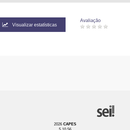
er Boskovic
 W.
Cyprus
Avaliação
Visualizar estatísticas
sity
.
cnica Nacional
an Francisco de Quito
ork of High Energy Physics
sity
tute of Chemical Physics and Biophysics
elsinki
ute of Physics
University of Technology
2026
CAPES
is-Saclay
5.10.56