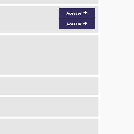
Acessar
Acessar
plication (MOE) — Fudan University