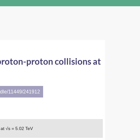
proton-proton collisions at
andle/11449/241912
 at √s = 5.02 TeV