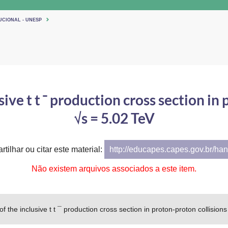
UCIONAL - UNESP
ve t t ¯ production cross section in 
√s = 5.02 TeV
tilhar ou citar este material:
http://educapes.capes.gov.br/h
Não existem arquivos associados a este item.
 the inclusive t t ¯ production cross section in proton-proton collisions