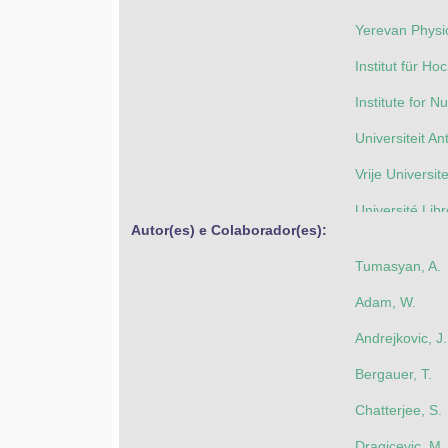
Yerevan Physic
Institut für H
Institute for 
Universiteit A
Vrije Universit
Université Lib
Autor(es) e Colaborador(es): 
Ghent Universi
Tumasyan, A.
Université Cat
Adam, W.
Centro Brasile
Andrejkovic, J
Universidade 
Bergauer, T.
Universidade 
Chatterjee, S.
Universidade 
Dragicevic, M.