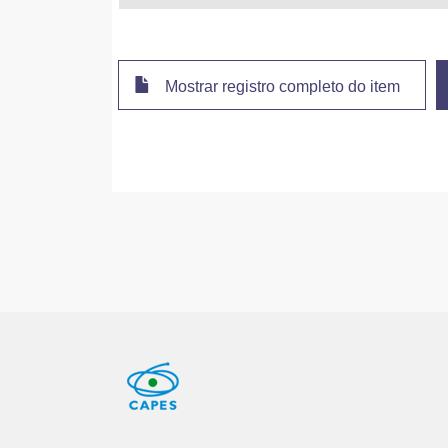
Templ, S.
Institute Rudj
Waltenberger,
University of 
Mostrar registro completo do item
Wulz, C. E.
Charles Univer
Chekhovsky, V
Escuela Polite
Litomin, A.
Universidad S
Makarenko, V.
Egyptian Netw
Darwish, M. R.
Fayoum Univer
De Wolf, E. A.
National Insti
Janssen, T.
University of H
Kello, T.
Helsinki Instit
Lelek, A.
Lappeenranta 
Rejeb Sfar, H.
Université Par