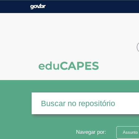
Casa Civil
Ministério da Justiça e
Segurança Pública
Ministério da Agricultura,
Ministério da Educação
Pecuária e Abastecimento
Ministério do Meio Ambiente
Ministério do Turismo
Secretaria de Governo
Gabinete de Segurança
Institucional
Navegar por:
Assunto