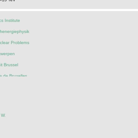
s Institute
ochenergiephysik
Nuclear Problems
ntwerpen
eit Brussel
re de Bruxelles
ty
holique de Louvain
iro de Pesquisas Fisicas
. W.
do Estado do Rio de Janeiro (UERJ)
Estadual Paulista (UNESP)