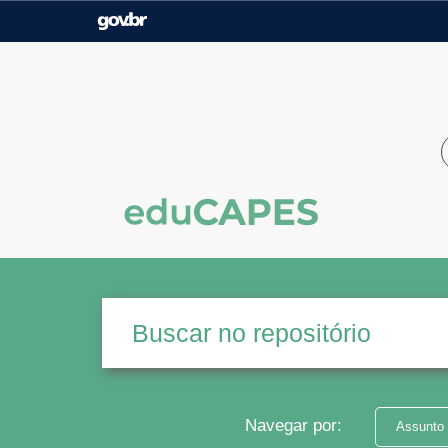
Casa Civil
Ministério da Justiça e
Segurança Pública
Ministério da Agricultura,
Ministério da Educação
Pecuária e Abastecimento
Ministério do Meio Ambiente
Ministério do Turismo
Secretaria de Governo
Gabinete de Segurança
Institucional
Navegar por:
Assunto