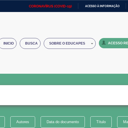
CORONAVÍRUS (COVID-19)
ACESSO À INFORMAÇÃO
Ministério da Defesa
Ministério das Relações
Mini
IR
Exteriores
PARA
O
Ministério da Cidadania
Ministério da Saúde
Mini
CONTEÚDO
ACESSO RE
INICIO
BUSCA
SOBRE O EDUCAPES
Ministério do Desenvolvimento
Controladoria-Geral da União
Minis
Regional
e do
Advocacia-Geral da União
Banco Central do Brasil
Plana
Autores
Data do documento
Título
Ma