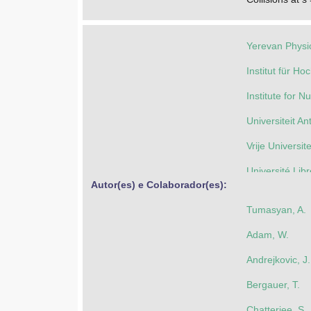
Yerevan Physic
Institut für H
Institute for 
Universiteit A
Vrije Universit
Université Lib
Autor(es) e Colaborador(es): 
Ghent Universi
Tumasyan, A.
Université Cat
Adam, W.
Centro Brasile
Andrejkovic, J
Universidade 
Bergauer, T.
Universidade 
Chatterjee, S.