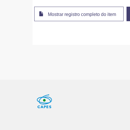
Schwarz, D.
Faculty of Sci
Mostrar registro completo do item
Templ, S.
Institute Rudj
Waltenberger,
University of 
Wulz, C. E.
Charles Univer
Chekhovsky, V
Escuela Polite
Litomin, A.
Universidad S
Makarenko, V.
Egyptian Netw
Darwish, M. R.
Fayoum Univer
De Wolf, E. A.
National Insti
Janssen, T.
University of H
Kello, T.
Helsinki Instit
Lelek, A.
Lappeenranta 