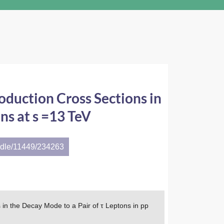
oduction Cross Sections in
ns at s =13 TeV
andle/11449/234263
 in the Decay Mode to a Pair of τ Leptons in pp