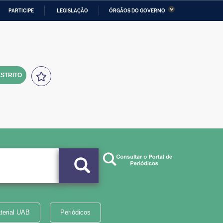
PARTICIPE
LEGISLAÇÃO
ÓRGÃOS DO GOVERNO
stério da Economia
Ministério da Infraestrutura
stério de Minas e Energia
Ministério da Ciência,
Tecnologia, Inovações e
Comunicações
STRITO
tério da Mulher, da Família
Secretaria-Geral
s Direitos Humanos
lto
terial UAB
Periódicos