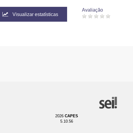
Avaliação
ence
Visualizar estatísticas
er Boskovic
 W.
Cyprus
sity
.
cnica Nacional
an Francisco de Quito
ork of High Energy Physics
sity
tute of Chemical Physics and Biophysics
elsinki
2026
CAPES
ute of Physics
5.10.56
University of Technology