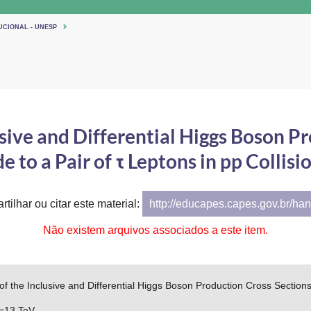
UCIONAL - UNESP
ive and Differential Higgs Boson Pr
 to a Pair of τ Leptons in pp Collisio
tilhar ou citar este material:
http://educapes.capes.gov.br/h
Não existem arquivos associados a este item.
 the Inclusive and Differential Higgs Boson Production Cross Sections
s =13 TeV