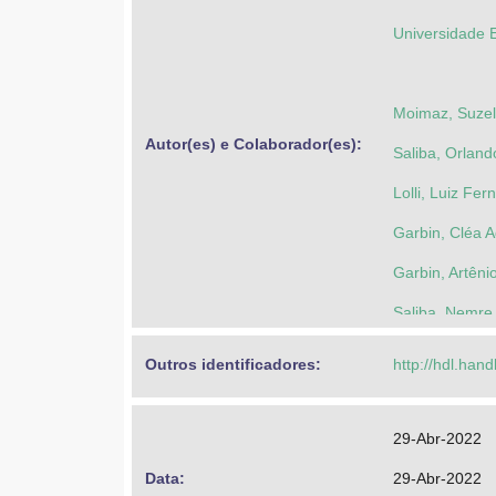
Universidade 
Moimaz, Suzel
Autor(es) e Colaborador(es): 
Saliba, Orland
Lolli, Luiz Fe
Garbin, Cléa A
Garbin, Artêni
Saliba, Nemre
Outros identificadores: 
http://hdl.han
29-Abr-2022
Data: 
29-Abr-2022