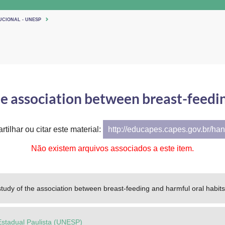
UCIONAL - UNESP
he association between breast-feedi
tilhar ou citar este material:
http://educapes.capes.gov.br/h
Não existem arquivos associados a este item.
 study of the association between breast-feeding and harmful oral habits
Estadual Paulista (UNESP)