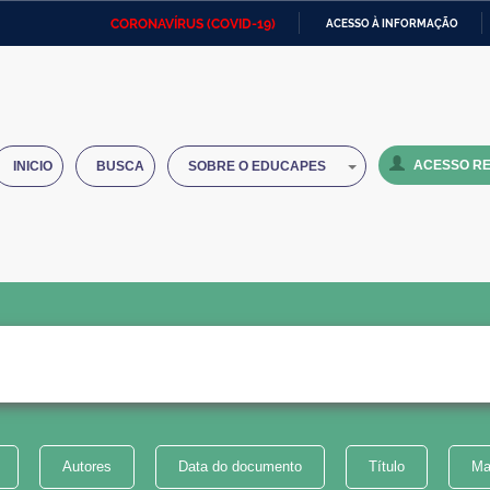
CORONAVÍRUS (COVID-19)
ACESSO À INFORMAÇÃO
Ministério da Defesa
Ministério das Relações
Mini
IR
Exteriores
PARA
O
Ministério da Cidadania
Ministério da Saúde
Mini
CONTEÚDO
ACESSO RE
INICIO
BUSCA
SOBRE O EDUCAPES
Ministério do Desenvolvimento
Controladoria-Geral da União
Minis
Regional
e do
Advocacia-Geral da União
Banco Central do Brasil
Plana
Autores
Data do documento
Título
Ma