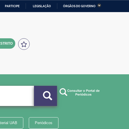
PARTICIPE
LEGISLAÇÃO
ÓRGÃOS DO GOVERNO
stério da Economia
Ministério da Infraestrutura
stério de Minas e Energia
Ministério da Ciência,
Tecnologia, Inovações e
Comunicações
STRITO
tério da Mulher, da Família
Secretaria-Geral
s Direitos Humanos
lto
terial UAB
Periódicos