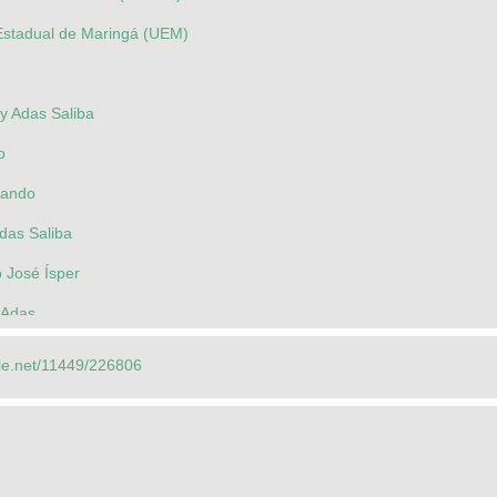
Estadual de Maringá (UEM)
y Adas Saliba
o
rnando
das Saliba
o José Ísper
 Adas
dle.net/11449/226806