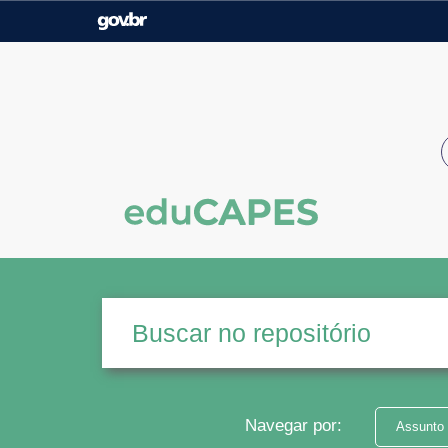
Casa Civil
Ministério da Justiça e
Segurança Pública
Ministério da Agricultura,
Ministério da Educação
Pecuária e Abastecimento
Ministério do Meio Ambiente
Ministério do Turismo
Secretaria de Governo
Gabinete de Segurança
Institucional
Navegar por:
Assunto