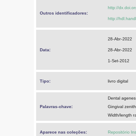
http://dx.doi
Outros identificadores: 
http://hdl.han
28-Abr-2022
Data: 
28-Abr-2022
1-Set-2012
Tipo: 
livro digital
Dental agenes
Palavras-chave: 
Gingival zenith
Width/length ra
Aparece nas coleções:
Repositório In