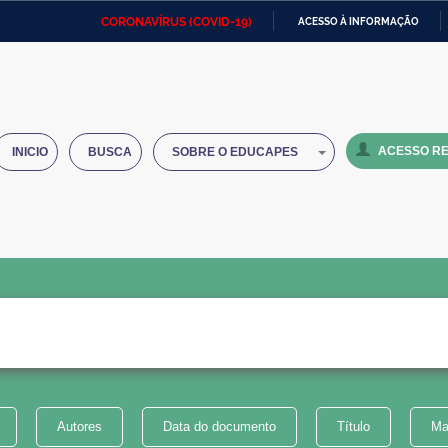
CORONAVÍRUS (COVID-19)
ACESSO À INFORMAÇÃO
Ministério da Defesa
Ministério das Relações
Mini
IR
Exteriores
PARA
O
Ministério da Cidadania
Ministério da Saúde
Mini
CONTEÚDO
ACESSO RE
INICIO
BUSCA
SOBRE O EDUCAPES
Ministério do Desenvolvimento
Controladoria-Geral da União
Minis
Regional
e do
Advocacia-Geral da União
Banco Central do Brasil
Plana
Autores
Data do documento
Título
Ma