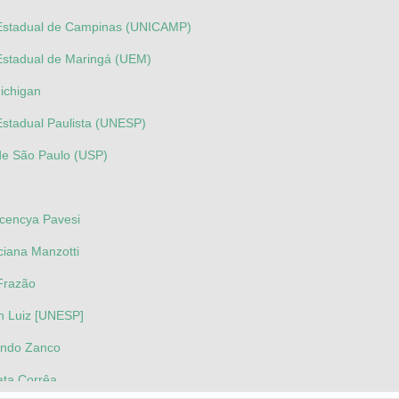
 Estadual de Campinas (UNICAMP)
Estadual de Maringá (UEM)
Michigan
Estadual Paulista (UNESP)
de São Paulo (USP)
ocencya Pavesi
ciana Manzotti
 Frazão
n Luiz [UNESP]
indo Zanco
ata Corrêa