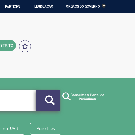
PARTICIPE
LEGISLAÇÃO
ÓRGÃOS DO GOVERNO
stério da Economia
Ministério da Infraestrutura
stério de Minas e Energia
Ministério da Ciência,
Tecnologia, Inovações e
Comunicações
STRITO
tério da Mulher, da Família
Secretaria-Geral
s Direitos Humanos
lto
terial UAB
Periódicos