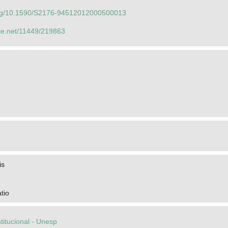
.org/10.1590/S2176-94512012000500013
dle.net/11449/219863
is
tio
stitucional - Unesp