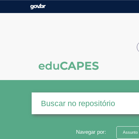
Casa Civil
Ministério da Justiça e
Segurança Pública
Ministério da Agricultura,
Ministério da Educação
Pecuária e Abastecimento
Ministério do Meio Ambiente
Ministério do Turismo
Secretaria de Governo
Gabinete de Segurança
Institucional
Navegar por:
Assunto