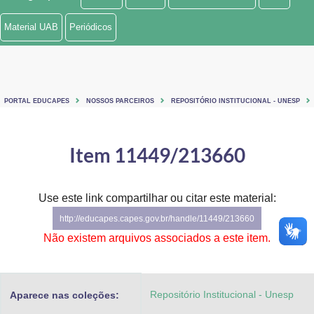
Ministério de Minas e Energia
Material UAB
Periódicos
Ministério da Ciência, Tecnologia, Inovações e Comunicações
Ministério do Meio Ambiente
PORTAL EDUCAPES
NOSSOS PARCEIROS
REPOSITÓRIO INSTITUCIONAL - UNESP
Ministério do Turismo
Ministério do Desenvolvimento Regional
Item 11449/213660
Controladoria-Geral da União
Use este link compartilhar ou citar este material:
Ministério da Mulher, da Família e dos Direitos Humanos
http://educapes.capes.gov.br/handle/11449/213660
Secretaria-Geral
Não existem arquivos associados a este item.
Secretaria de Governo
Repositório Institucional - Unesp
Aparece nas coleções:
Gabinete de Segurança Institucional