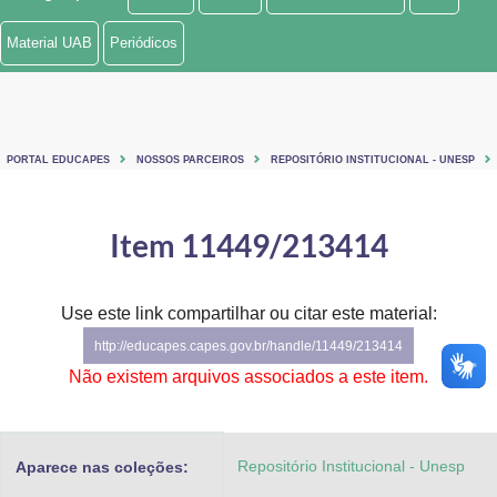
Ministério de Minas e Energia
Material UAB
Periódicos
Ministério da Ciência, Tecnologia, Inovações e Comunicações
Ministério do Meio Ambiente
PORTAL EDUCAPES
NOSSOS PARCEIROS
REPOSITÓRIO INSTITUCIONAL - UNESP
Ministério do Turismo
Ministério do Desenvolvimento Regional
Item 11449/213414
Controladoria-Geral da União
Use este link compartilhar ou citar este material:
Ministério da Mulher, da Família e dos Direitos Humanos
http://educapes.capes.gov.br/handle/11449/213414
Secretaria-Geral
Não existem arquivos associados a este item.
Secretaria de Governo
Repositório Institucional - Unesp
Aparece nas coleções:
Gabinete de Segurança Institucional