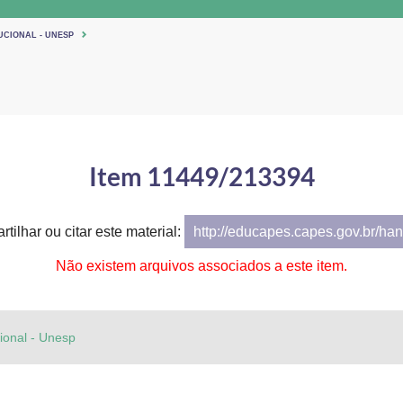
UCIONAL - UNESP
Item 11449/213394
tilhar ou citar este material:
http://educapes.capes.gov.br/h
Não existem arquivos associados a este item.
cional - Unesp