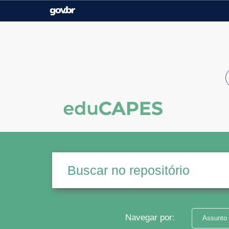
Casa Civil
Ministério da Justiça e
Segurança Pública
Ministério da Agricultura,
Ministério da Educação
Pecuária e Abastecimento
Ministério do Meio Ambiente
Ministério do Turismo
Secretaria de Governo
Gabinete de Segurança
Institucional
Navegar por:
Assunto