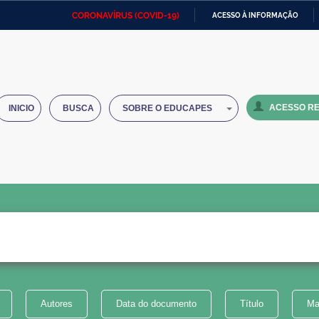
CORONAVÍRUS (COVID-19)
ACESSO À INFORMAÇÃO
Ministério da Defesa
Ministério das Relações
Mini
IR
Exteriores
PARA
O
Ministério da Cidadania
Ministério da Saúde
Mini
CONTEÚDO
ACESSO RE
INICIO
BUSCA
SOBRE O EDUCAPES
Ministério do Desenvolvimento
Controladoria-Geral da União
Minis
Regional
e do
Advocacia-Geral da União
Banco Central do Brasil
Plana
Autores
Data do documento
Título
Ma