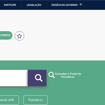
PARTICIPE
LEGISLAÇÃO
ÓRGÃOS DO GOVERNO
stério da Economia
Ministério da Infraestrutura
stério de Minas e Energia
Ministério da Ciência,
Tecnologia, Inovações e
Comunicações
STRITO
tério da Mulher, da Família
Secretaria-Geral
s Direitos Humanos
lto
terial UAB
Periódicos