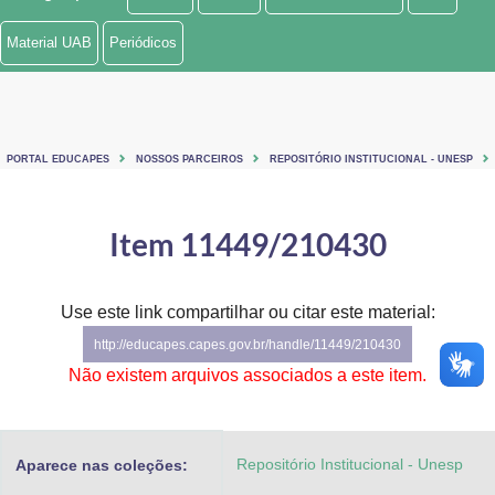
Ministério de Minas e Energia
Material UAB
Periódicos
Ministério da Ciência, Tecnologia, Inovações e Comunicações
Ministério do Meio Ambiente
PORTAL EDUCAPES
NOSSOS PARCEIROS
REPOSITÓRIO INSTITUCIONAL - UNESP
Ministério do Turismo
Ministério do Desenvolvimento Regional
Item 11449/210430
Controladoria-Geral da União
Use este link compartilhar ou citar este material:
Ministério da Mulher, da Família e dos Direitos Humanos
http://educapes.capes.gov.br/handle/11449/210430
Secretaria-Geral
Não existem arquivos associados a este item.
Secretaria de Governo
Repositório Institucional - Unesp
Aparece nas coleções:
Gabinete de Segurança Institucional