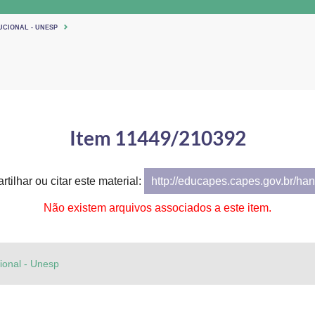
UCIONAL - UNESP
Item 11449/210392
tilhar ou citar este material:
http://educapes.capes.gov.br/h
Não existem arquivos associados a este item.
cional - Unesp