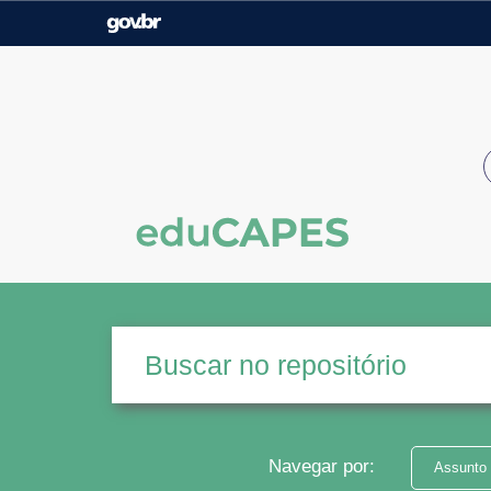
Casa Civil
Ministério da Justiça e
Segurança Pública
Ministério da Agricultura,
Ministério da Educação
Pecuária e Abastecimento
Ministério do Meio Ambiente
Ministério do Turismo
Secretaria de Governo
Gabinete de Segurança
Institucional
Navegar por:
Assunto