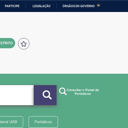
PARTICIPE
LEGISLAÇÃO
ÓRGÃOS DO GOVERNO
stério da Economia
Ministério da Infraestrutura
stério de Minas e Energia
Ministério da Ciência,
Tecnologia, Inovações e
Comunicações
STRITO
tério da Mulher, da Família
Secretaria-Geral
s Direitos Humanos
lto
terial UAB
Periódicos