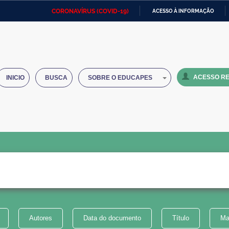
CORONAVÍRUS (COVID-19)
ACESSO À INFORMAÇÃO
Ministério da Defesa
Ministério das Relações
Mini
IR
Exteriores
PARA
O
Ministério da Cidadania
Ministério da Saúde
Mini
CONTEÚDO
ACESSO RE
INICIO
BUSCA
SOBRE O EDUCAPES
Ministério do Desenvolvimento
Controladoria-Geral da União
Minis
Regional
e do
Advocacia-Geral da União
Banco Central do Brasil
Plana
Autores
Data do documento
Título
Ma