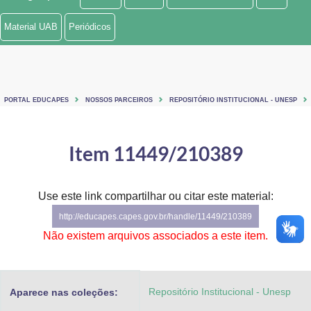
Ministério de Minas e Energia
Material UAB
Periódicos
Ministério da Ciência, Tecnologia, Inovações e Comunicações
Ministério do Meio Ambiente
PORTAL EDUCAPES
NOSSOS PARCEIROS
REPOSITÓRIO INSTITUCIONAL - UNESP
Ministério do Turismo
Ministério do Desenvolvimento Regional
Item 11449/210389
Controladoria-Geral da União
Use este link compartilhar ou citar este material:
Ministério da Mulher, da Família e dos Direitos Humanos
http://educapes.capes.gov.br/handle/11449/210389
Secretaria-Geral
Não existem arquivos associados a este item.
Secretaria de Governo
Repositório Institucional - Unesp
Aparece nas coleções:
Gabinete de Segurança Institucional