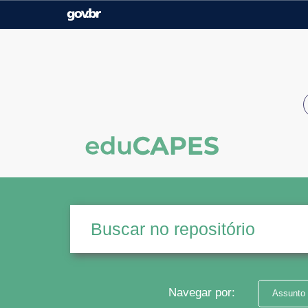
Casa Civil
Ministério da Justiça e
Segurança Pública
Ministério da Agricultura,
Ministério da Educação
Pecuária e Abastecimento
Ministério do Meio Ambiente
Ministério do Turismo
Secretaria de Governo
Gabinete de Segurança
Institucional
Navegar por:
Assunto