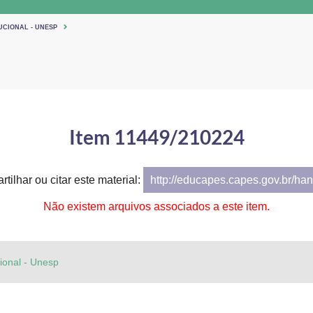
UCIONAL - UNESP
Item 11449/210224
tilhar ou citar este material:
http://educapes.capes.gov.br/h
Não existem arquivos associados a este item.
cional - Unesp