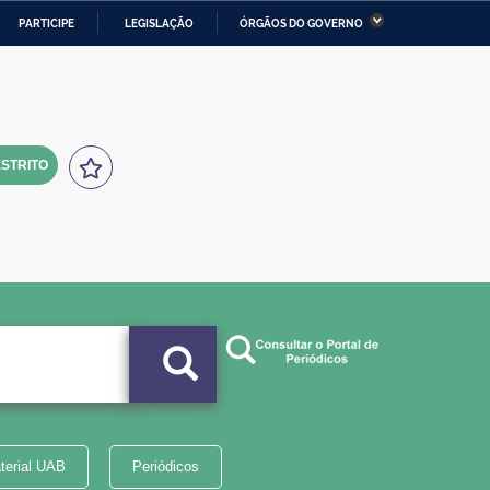
PARTICIPE
LEGISLAÇÃO
ÓRGÃOS DO GOVERNO
stério da Economia
Ministério da Infraestrutura
stério de Minas e Energia
Ministério da Ciência,
Tecnologia, Inovações e
Comunicações
STRITO
tério da Mulher, da Família
Secretaria-Geral
s Direitos Humanos
lto
terial UAB
Periódicos