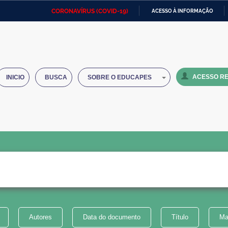
CORONAVÍRUS (COVID-19)
ACESSO À INFORMAÇÃO
Ministério da Defesa
Ministério das Relações
Mini
IR
Exteriores
PARA
O
Ministério da Cidadania
Ministério da Saúde
Mini
CONTEÚDO
ACESSO RE
INICIO
BUSCA
SOBRE O EDUCAPES
Ministério do Desenvolvimento
Controladoria-Geral da União
Minis
Regional
e do
Advocacia-Geral da União
Banco Central do Brasil
Plana
Autores
Data do documento
Título
Ma