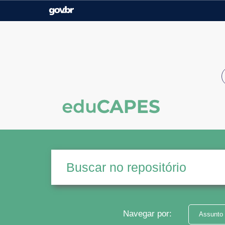
Casa Civil
Ministério da Justiça e
Segurança Pública
Ministério da Agricultura,
Ministério da Educação
Pecuária e Abastecimento
Ministério do Meio Ambiente
Ministério do Turismo
Secretaria de Governo
Gabinete de Segurança
Institucional
Navegar por:
Assunto