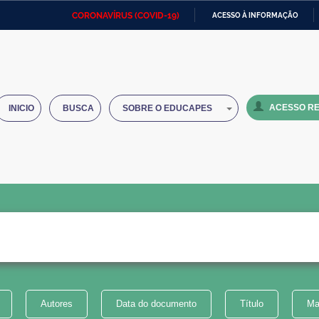
CORONAVÍRUS (COVID-19)
ACESSO À INFORMAÇÃO
Ministério da Defesa
Ministério das Relações
Mini
IR
Exteriores
PARA
O
Ministério da Cidadania
Ministério da Saúde
Mini
CONTEÚDO
ACESSO RE
INICIO
BUSCA
SOBRE O EDUCAPES
Ministério do Desenvolvimento
Controladoria-Geral da União
Minis
Regional
e do
Advocacia-Geral da União
Banco Central do Brasil
Plana
Autores
Data do documento
Título
Ma