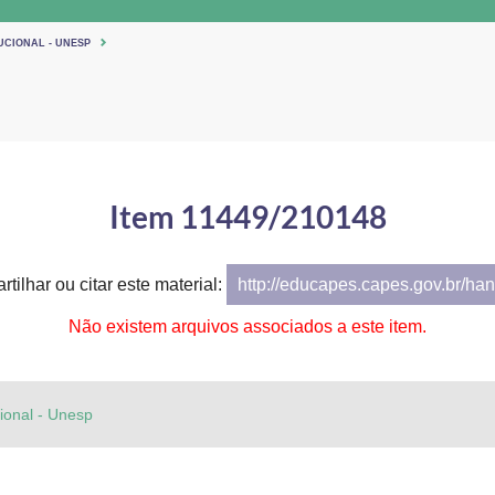
UCIONAL - UNESP
Item 11449/210148
tilhar ou citar este material:
http://educapes.capes.gov.br/h
Não existem arquivos associados a este item.
cional - Unesp