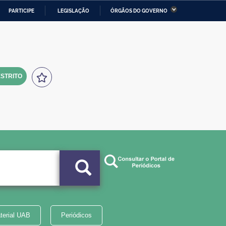
PARTICIPE
LEGISLAÇÃO
ÓRGÃOS DO GOVERNO
stério da Economia
Ministério da Infraestrutura
stério de Minas e Energia
Ministério da Ciência,
Tecnologia, Inovações e
Comunicações
STRITO
tério da Mulher, da Família
Secretaria-Geral
s Direitos Humanos
lto
terial UAB
Periódicos