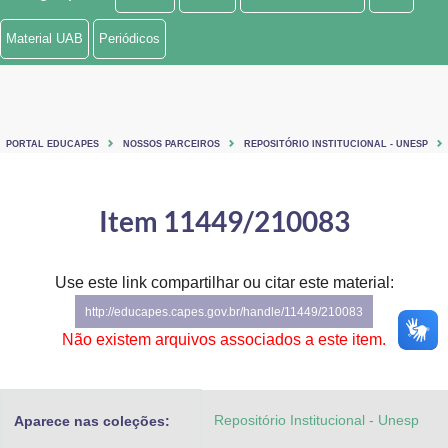
Ministério de Minas e Energia
Material UAB
Periódicos
Ministério da Ciência, Tecnologia, Inovações e Comunicações
Ministério do Meio Ambiente
PORTAL EDUCAPES
NOSSOS PARCEIROS
REPOSITÓRIO INSTITUCIONAL - UNESP
Ministério do Turismo
Ministério do Desenvolvimento Regional
Item 11449/210083
Controladoria-Geral da União
Use este link compartilhar ou citar este material:
Ministério da Mulher, da Família e dos Direitos Humanos
http://educapes.capes.gov.br/handle/11449/210083
Secretaria-Geral
Não existem arquivos associados a este item.
Secretaria de Governo
Repositório Institucional - Unesp
Aparece nas coleções:
Gabinete de Segurança Institucional