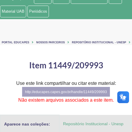
Ministério de Minas e Energia
Material UAB
Periódicos
Ministério da Ciência, Tecnologia, Inovações e Comunicações
Ministério do Meio Ambiente
PORTAL EDUCAPES
NOSSOS PARCEIROS
REPOSITÓRIO INSTITUCIONAL - UNESP
Ministério do Turismo
Ministério do Desenvolvimento Regional
Item 11449/209993
Controladoria-Geral da União
Use este link compartilhar ou citar este material:
Ministério da Mulher, da Família e dos Direitos Humanos
http://educapes.capes.gov.br/handle/11449/209993
Secretaria-Geral
Não existem arquivos associados a este item.
Secretaria de Governo
Repositório Institucional - Unesp
Aparece nas coleções:
Gabinete de Segurança Institucional