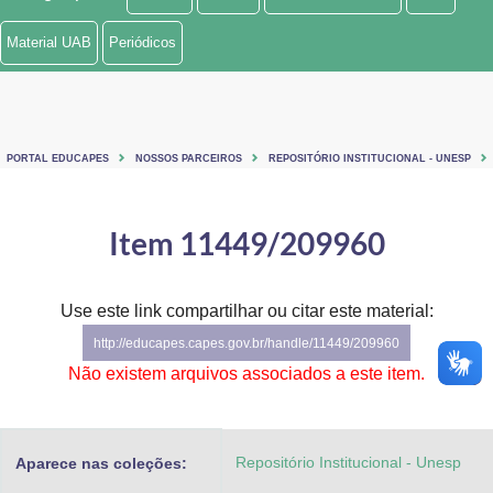
Ministério de Minas e Energia
Material UAB
Periódicos
Ministério da Ciência, Tecnologia, Inovações e Comunicações
Ministério do Meio Ambiente
PORTAL EDUCAPES
NOSSOS PARCEIROS
REPOSITÓRIO INSTITUCIONAL - UNESP
Ministério do Turismo
Ministério do Desenvolvimento Regional
Item 11449/209960
Controladoria-Geral da União
Use este link compartilhar ou citar este material:
Ministério da Mulher, da Família e dos Direitos Humanos
http://educapes.capes.gov.br/handle/11449/209960
Secretaria-Geral
Não existem arquivos associados a este item.
Secretaria de Governo
Repositório Institucional - Unesp
Aparece nas coleções:
Gabinete de Segurança Institucional