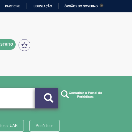
PARTICIPE
LEGISLAÇÃO
ÓRGÃOS DO GOVERNO
stério da Economia
Ministério da Infraestrutura
stério de Minas e Energia
Ministério da Ciência,
Tecnologia, Inovações e
Comunicações
STRITO
tério da Mulher, da Família
Secretaria-Geral
s Direitos Humanos
lto
terial UAB
Periódicos