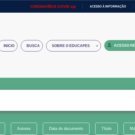
CORONAVÍRUS (COVID-19)
ACESSO À INFORMAÇÃO
Ministério da Defesa
Ministério das Relações
Mini
IR
Exteriores
PARA
O
Ministério da Cidadania
Ministério da Saúde
Mini
CONTEÚDO
ACESSO RE
INICIO
BUSCA
SOBRE O EDUCAPES
Ministério do Desenvolvimento
Controladoria-Geral da União
Minis
Regional
e do
Advocacia-Geral da União
Banco Central do Brasil
Plana
Autores
Data do documento
Título
Ma