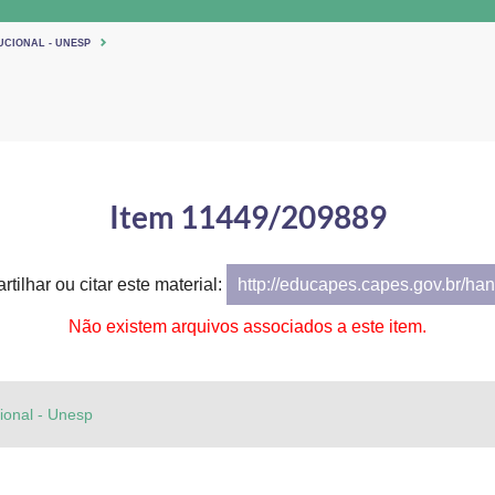
UCIONAL - UNESP
Item 11449/209889
tilhar ou citar este material:
http://educapes.capes.gov.br/h
Não existem arquivos associados a este item.
cional - Unesp