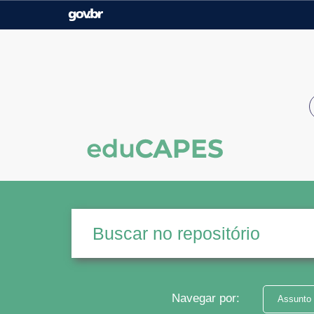
Casa Civil
Ministério da Justiça e
Segurança Pública
Ministério da Agricultura,
Ministério da Educação
Pecuária e Abastecimento
Ministério do Meio Ambiente
Ministério do Turismo
Secretaria de Governo
Gabinete de Segurança
Institucional
Navegar por:
Assunto