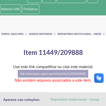
Ministério de Minas e Energia
Material UAB
Periódicos
Ministério da Ciência, Tecnologia, Inovações e Comunicações
Ministério do Meio Ambiente
PORTAL EDUCAPES
NOSSOS PARCEIROS
REPOSITÓRIO INSTITUCIONAL - UNESP
Ministério do Turismo
Ministério do Desenvolvimento Regional
Item 11449/209888
Controladoria-Geral da União
Use este link compartilhar ou citar este material:
Ministério da Mulher, da Família e dos Direitos Humanos
http://educapes.capes.gov.br/handle/11449/209888
Secretaria-Geral
Não existem arquivos associados a este item.
Secretaria de Governo
Repositório Institucional - Unesp
Aparece nas coleções:
Gabinete de Segurança Institucional