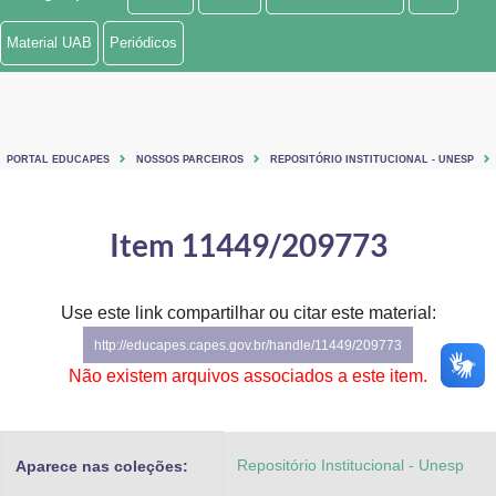
Ministério de Minas e Energia
Material UAB
Periódicos
Ministério da Ciência, Tecnologia, Inovações e Comunicações
Ministério do Meio Ambiente
PORTAL EDUCAPES
NOSSOS PARCEIROS
REPOSITÓRIO INSTITUCIONAL - UNESP
Ministério do Turismo
Ministério do Desenvolvimento Regional
Item 11449/209773
Controladoria-Geral da União
Use este link compartilhar ou citar este material:
Ministério da Mulher, da Família e dos Direitos Humanos
http://educapes.capes.gov.br/handle/11449/209773
Secretaria-Geral
Não existem arquivos associados a este item.
Secretaria de Governo
Repositório Institucional - Unesp
Aparece nas coleções:
Gabinete de Segurança Institucional