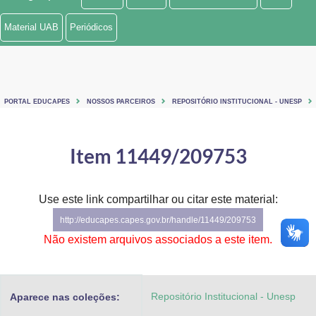
Ministério de Minas e Energia
Material UAB
Periódicos
Ministério da Ciência, Tecnologia, Inovações e Comunicações
Ministério do Meio Ambiente
PORTAL EDUCAPES
NOSSOS PARCEIROS
REPOSITÓRIO INSTITUCIONAL - UNESP
Ministério do Turismo
Ministério do Desenvolvimento Regional
Item 11449/209753
Controladoria-Geral da União
Use este link compartilhar ou citar este material:
Ministério da Mulher, da Família e dos Direitos Humanos
http://educapes.capes.gov.br/handle/11449/209753
Secretaria-Geral
Não existem arquivos associados a este item.
Secretaria de Governo
Repositório Institucional - Unesp
Aparece nas coleções:
Gabinete de Segurança Institucional