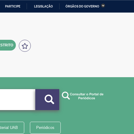
PARTICIPE
LEGISLAÇÃO
ÓRGÃOS DO GOVERNO
stério da Economia
Ministério da Infraestrutura
stério de Minas e Energia
Ministério da Ciência,
Tecnologia, Inovações e
Comunicações
STRITO
tério da Mulher, da Família
Secretaria-Geral
s Direitos Humanos
lto
terial UAB
Periódicos