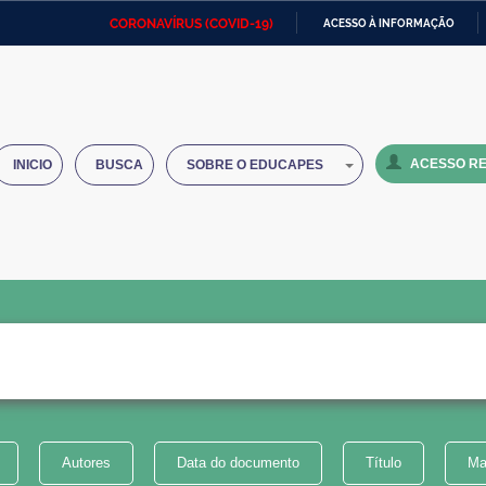
CORONAVÍRUS (COVID-19)
ACESSO À INFORMAÇÃO
Ministério da Defesa
Ministério das Relações
Mini
IR
Exteriores
PARA
O
Ministério da Cidadania
Ministério da Saúde
Mini
CONTEÚDO
ACESSO RE
INICIO
BUSCA
SOBRE O EDUCAPES
Ministério do Desenvolvimento
Controladoria-Geral da União
Minis
Regional
e do
Advocacia-Geral da União
Banco Central do Brasil
Plana
Autores
Data do documento
Título
Ma