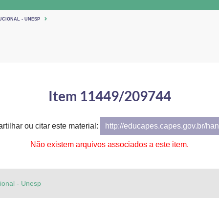
UCIONAL - UNESP
Item 11449/209744
tilhar ou citar este material:
http://educapes.capes.gov.br/h
Não existem arquivos associados a este item.
cional - Unesp