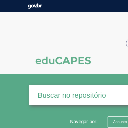
Casa Civil
Ministério da Justiça e
Segurança Pública
Ministério da Agricultura,
Ministério da Educação
Pecuária e Abastecimento
Ministério do Meio Ambiente
Ministério do Turismo
Secretaria de Governo
Gabinete de Segurança
Institucional
Navegar por:
Assunto