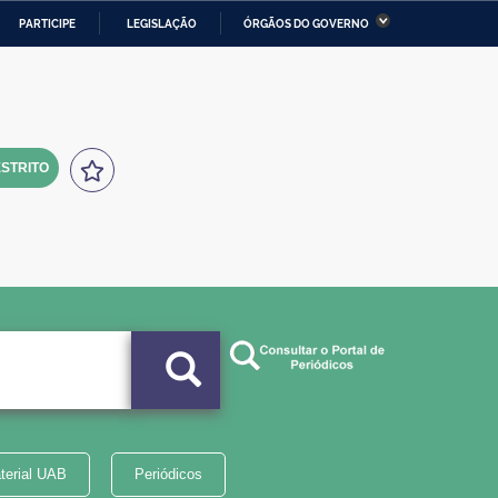
PARTICIPE
LEGISLAÇÃO
ÓRGÃOS DO GOVERNO
stério da Economia
Ministério da Infraestrutura
stério de Minas e Energia
Ministério da Ciência,
Tecnologia, Inovações e
Comunicações
STRITO
tério da Mulher, da Família
Secretaria-Geral
s Direitos Humanos
lto
terial UAB
Periódicos