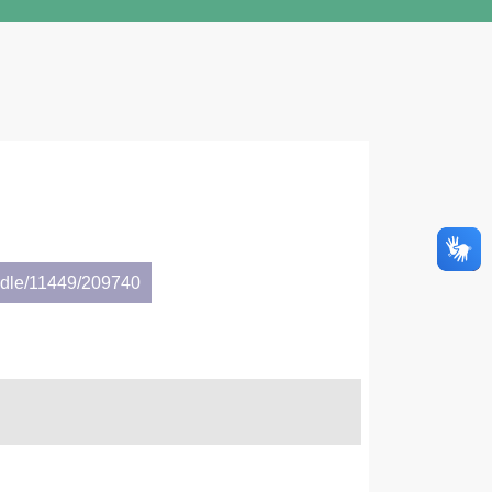
andle/11449/209740