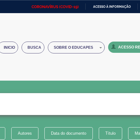
CORONAVÍRUS (COVID-19)
ACESSO À INFORMAÇÃO
Ministério da Defesa
Ministério das Relações
Mini
IR
Exteriores
PARA
O
Ministério da Cidadania
Ministério da Saúde
Mini
CONTEÚDO
ACESSO RE
INICIO
BUSCA
SOBRE O EDUCAPES
Ministério do Desenvolvimento
Controladoria-Geral da União
Minis
Regional
e do
Advocacia-Geral da União
Banco Central do Brasil
Plana
Autores
Data do documento
Título
Ma