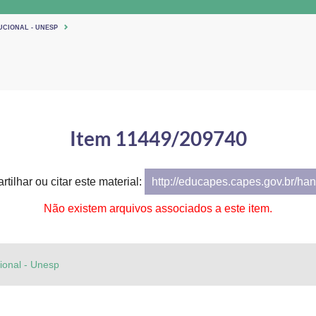
UCIONAL - UNESP
Item 11449/209740
tilhar ou citar este material:
http://educapes.capes.gov.br/h
Não existem arquivos associados a este item.
cional - Unesp