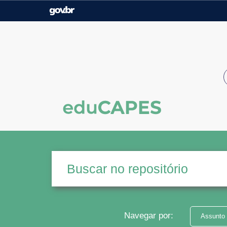
Casa Civil
Ministério da Justiça e
Segurança Pública
Ministério da Agricultura,
Ministério da Educação
Pecuária e Abastecimento
Ministério do Meio Ambiente
Ministério do Turismo
Secretaria de Governo
Gabinete de Segurança
Institucional
Navegar por:
Assunto