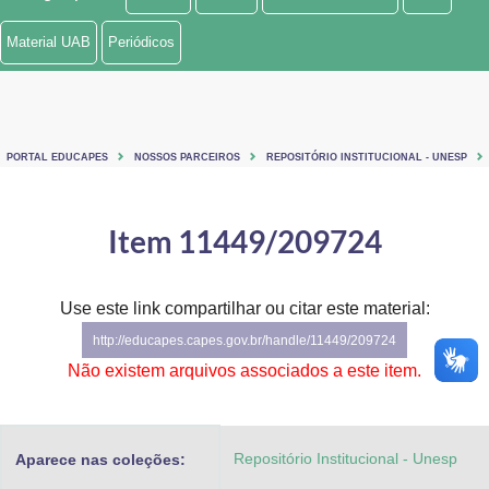
Ministério de Minas e Energia
Material UAB
Periódicos
Ministério da Ciência, Tecnologia, Inovações e Comunicações
Ministério do Meio Ambiente
PORTAL EDUCAPES
NOSSOS PARCEIROS
REPOSITÓRIO INSTITUCIONAL - UNESP
Ministério do Turismo
Ministério do Desenvolvimento Regional
Item 11449/209724
Controladoria-Geral da União
Use este link compartilhar ou citar este material:
Ministério da Mulher, da Família e dos Direitos Humanos
http://educapes.capes.gov.br/handle/11449/209724
Secretaria-Geral
Não existem arquivos associados a este item.
Secretaria de Governo
Repositório Institucional - Unesp
Aparece nas coleções:
Gabinete de Segurança Institucional