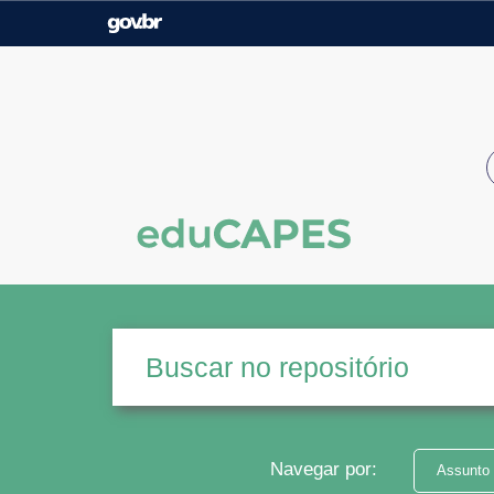
Casa Civil
Ministério da Justiça e
Segurança Pública
Ministério da Agricultura,
Ministério da Educação
Pecuária e Abastecimento
Ministério do Meio Ambiente
Ministério do Turismo
Secretaria de Governo
Gabinete de Segurança
Institucional
Navegar por:
Assunto