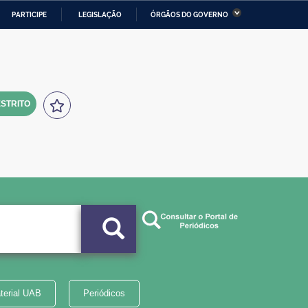
PARTICIPE
LEGISLAÇÃO
ÓRGÃOS DO GOVERNO
stério da Economia
Ministério da Infraestrutura
stério de Minas e Energia
Ministério da Ciência,
Tecnologia, Inovações e
Comunicações
STRITO
tério da Mulher, da Família
Secretaria-Geral
s Direitos Humanos
lto
terial UAB
Periódicos