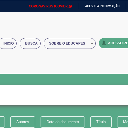
CORONAVÍRUS (COVID-19)
ACESSO À INFORMAÇÃO
Ministério da Defesa
Ministério das Relações
Mini
IR
Exteriores
PARA
O
Ministério da Cidadania
Ministério da Saúde
Mini
CONTEÚDO
ACESSO RE
INICIO
BUSCA
SOBRE O EDUCAPES
Ministério do Desenvolvimento
Controladoria-Geral da União
Minis
Regional
e do
Advocacia-Geral da União
Banco Central do Brasil
Plana
Autores
Data do documento
Título
Ma