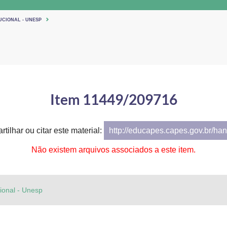
UCIONAL - UNESP
Item 11449/209716
tilhar ou citar este material:
http://educapes.capes.gov.br/h
Não existem arquivos associados a este item.
cional - Unesp