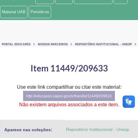
Ministério de Minas e Energia
Material UAB
Periódicos
Ministério da Ciência, Tecnologia, Inovações e Comunicações
Ministério do Meio Ambiente
PORTAL EDUCAPES
NOSSOS PARCEIROS
REPOSITÓRIO INSTITUCIONAL - UNESP
Ministério do Turismo
Ministério do Desenvolvimento Regional
Item 11449/209633
Controladoria-Geral da União
Use este link compartilhar ou citar este material:
Ministério da Mulher, da Família e dos Direitos Humanos
http://educapes.capes.gov.br/handle/11449/209633
Secretaria-Geral
Não existem arquivos associados a este item.
Secretaria de Governo
Repositório Institucional - Unesp
Aparece nas coleções:
Gabinete de Segurança Institucional