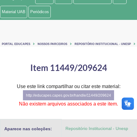
Ministério de Minas e Energia
Material UAB
Periódicos
Ministério da Ciência, Tecnologia, Inovações e Comunicações
Ministério do Meio Ambiente
PORTAL EDUCAPES
NOSSOS PARCEIROS
REPOSITÓRIO INSTITUCIONAL - UNESP
Ministério do Turismo
Ministério do Desenvolvimento Regional
Item 11449/209624
Controladoria-Geral da União
Use este link compartilhar ou citar este material:
Ministério da Mulher, da Família e dos Direitos Humanos
http://educapes.capes.gov.br/handle/11449/209624
Secretaria-Geral
Não existem arquivos associados a este item.
Secretaria de Governo
Repositório Institucional - Unesp
Aparece nas coleções:
Gabinete de Segurança Institucional