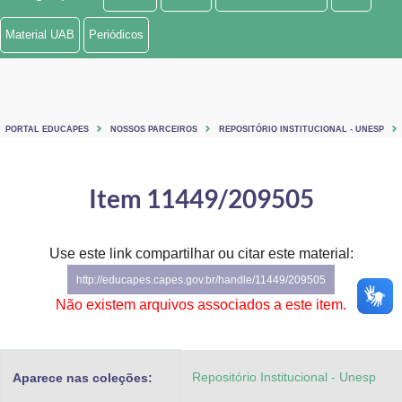
Ministério de Minas e Energia
Material UAB
Periódicos
Ministério da Ciência, Tecnologia, Inovações e Comunicações
Ministério do Meio Ambiente
PORTAL EDUCAPES
NOSSOS PARCEIROS
REPOSITÓRIO INSTITUCIONAL - UNESP
Ministério do Turismo
Ministério do Desenvolvimento Regional
Item 11449/209505
Controladoria-Geral da União
Use este link compartilhar ou citar este material:
Ministério da Mulher, da Família e dos Direitos Humanos
http://educapes.capes.gov.br/handle/11449/209505
Secretaria-Geral
Não existem arquivos associados a este item.
Secretaria de Governo
Repositório Institucional - Unesp
Aparece nas coleções:
Gabinete de Segurança Institucional