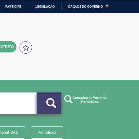
PARTICIPE
LEGISLAÇÃO
ÓRGÃOS DO GOVERNO
stério da Economia
Ministério da Infraestrutura
stério de Minas e Energia
Ministério da Ciência,
Tecnologia, Inovações e
Comunicações
STRITO
tério da Mulher, da Família
Secretaria-Geral
s Direitos Humanos
lto
terial UAB
Periódicos